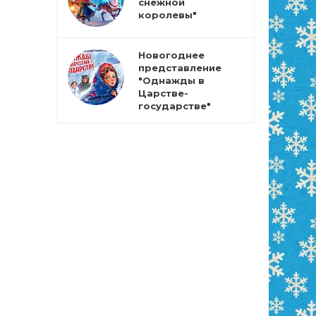
снежной
королевы"
Новогоднее
представление
"Однажды в
Царстве-
государстве"