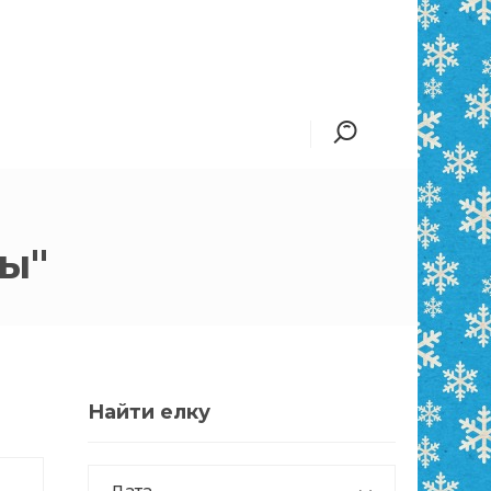
ы"
Найти елку
Дата