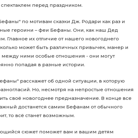
м спектаклем перед праздником.
фаны" по мотивам сказки Дж. Родари как раз и
вные героини – феи Бефаны. Они, как наш Дед
м. Главное их отличие от нашего новогоднего
 сколько может быть различных привычек, манер и
го между ними особые отношения - они могут
тоянно попадая в разные истории.
ефаны" расскажет об одной ситуации, в которую
разногласий. Но, несмотря на непростые отношения
ить своё новогоднее предназначение. В конце все
 важный достанется самим Бефанам от обычного
ит, то всё станет возможным.
ающийся сюжет поможет вам и вашим детям