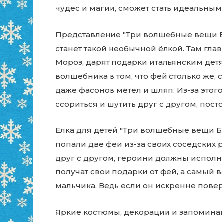
чудес и магии, сможет стать идеальны
Представление "Три волшебные вещи Бе
станет такой необычной ёлкой. Там гла
Мороз, дарят подарки итальянским детя
волшебника в том, что фей столько же,
даже фасонов мётел и шляп. Из-за это
ссориться и шутить друг с другом, пос
Елка для детей "Три волшебные вещи Б
попали две феи из-за своих соседских 
друг с другом, героини должны исполн
получат свои подарки от фей, а самый
мальчика. Ведь если он искренне повер
Яркие костюмы, декорации и запомин