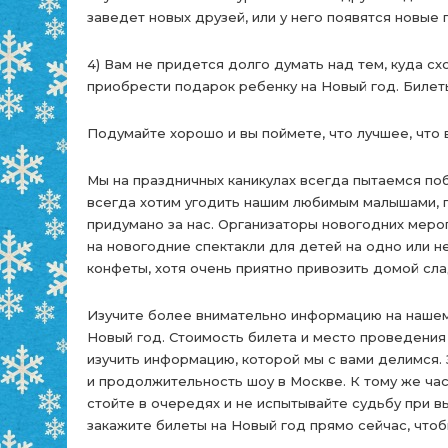
заведет новых друзей, или у него появятся новые
4) Вам не придется долго думать над тем, куда сх
приобрести подарок ребенку на Новый год. Билеты
Подумайте хорошо и вы поймете, что лучшее, что 
Мы на праздничных каникулах всегда пытаемся поб
всегда хотим угодить нашим любимым малышами, п
придумано за нас. Организаторы новогодних мероп
на новогодние спектакли для детей на одно или 
конфеты, хотя очень приятно привозить домой сла
Изучите более внимательно информацию на нашем с
Новый год. Стоимость билета и место проведения в
изучить информацию, которой мы с вами делимся.
и продолжительность шоу в Москве. К тому же час
стойте в очередях и не испытывайте судьбу при в
закажите билеты на Новый год прямо сейчас, чтоб