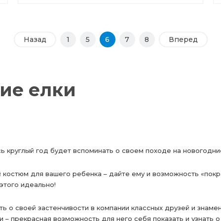
Назад
1
5
6
7
8
Вперед
ие елки
есь круглый год будет вспоминать о своем походе на новогодн
 костюм для вашего ребенка – дайте ему и возможность «покра
этого идеально!
ть о своей застенчивости в компании классных друзей и знаме
 – прекрасная возможность для него себя показать и узнать о 