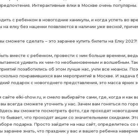
 предпочтения. Интерактивные ёлки в Москве очень популярны.
одить с ребенком в новогодние каникулы, и когда успеть во в
 на елку без наценки появляются в наличии уже весной, причем
вы сможете сделать – это заранее купить билеты на Елку 2027!
ыть вместе с ребенком, провести с ним больше времени, ведь 
ытаемся удивить их чем-то необыкновенным и волшебным. Так 
риятий позаботились об этом лучше нас, учли все нюансы. Поэ
несколько понравившихся вам мероприятий в Москве. И задача 
дкий подарок с новогоднего представления, это масса ярких э
айте elki-show.ru, и смело выбирайте сами, где, когда и как 
ы всегда сможете уточнить у нас. Зачем вам гоняться по горо
 Здесь вы сможете посмотреть фото, где проходят новогодние
то бывает, что проходят акции со значительными скидками. Эт
ыборе подарка. Просто зайдите на наш сайт, определитесь со
ы заранее знать, что праздник у вас и вашего ребенка наверня