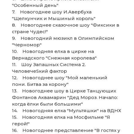
"Особенный день"
7. Новогоднее шоу И.Авербуха
"Щелкунчик и Мышиный король"
8. Новогоднее сказочное шоу "Фиксики в
стране Чудес!"
9. Новогодний мюзикл в Олимпийском
"Черномор"
10. Новогодняя елка в цирке на
Вернадского "Снежная королева"
11. Шоу Запашных Система 2.
ЧеловечеSкий фактор
12. Новогоднее шоу "Мой маленький
пони. Битва за корону"
13. Новогоднее шоу в Цирке Танцующих
Фонтанов Аквамарин "Дед Мороз. Начало:
когда ёлки были большими"
14. Новогодняя елка "Мультяшки" на ВДНХ
15. Новогодняя елка на Мосфильме "Я
герой!"
16. Новогоднее представление "В гостях у