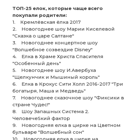
ТОП-25 елок, которые чаще всего
покупали родители:
1. Кремлёвская ёлка 2017
2. Новогоднее шоу Марии Киселевой
"Сказка о царе Салтане"
3. Новогоднее концертное шоу
"Волшебное созвездие Disney"
4. Елка в Храме Христа Спасителя
"Особенный день"
5. Новогоднее шоу И.Авербуха
"Щелкунчик и Мышиный король"
6. Елка в Крокус Сити Холл 2016-2017 "Три
богатыря, Маша и Медведь"
7. Новогоднее сказочное шоу "Фиксики в
стране Чудес!"
8. Шоу Запашных Система 2.
ЧеловечеSкий фактор
9. Новогодняя елка в цирке на Цветном
бульваре "Волшебный сон"
10. Новогодняя елка в цирке на